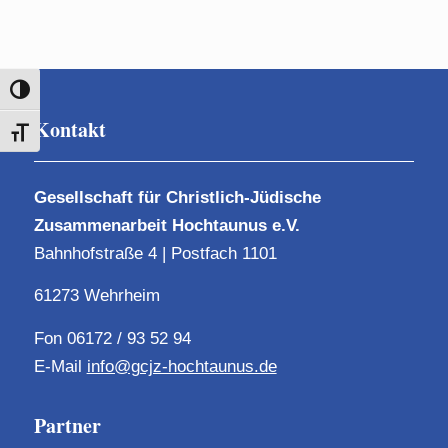
Umschalten auf hohe Kontraste
Kontakt
Schrift vergrößern
Gesellschaft für Christlich-Jüdische
Zusammenarbeit Hochtaunus e.V.
Bahnhofstraße 4 | Postfach 1101
61273 Wehrheim
Fon 06172 / 93 52 94
E-Mail
info@gcjz-hochtaunus.de
Partner