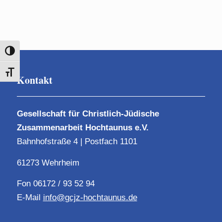
Umschalten auf hohe Kontraste
Schrift vergrößern
Kontakt
Gesellschaft für Christlich-Jüdische
Zusammenarbeit Hochtaunus e.V.
Bahnhofstraße 4 | Postfach 1101
61273 Wehrheim
Fon 06172 / 93 52 94
E-Mail
info@gcjz-hochtaunus.de